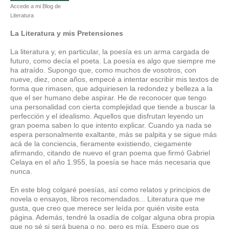
Accede a mi Blog de
Literatura
La Literatura y mis Pretensiones
La literatura y, en particular, la poesía es un arma cargada de
futuro, como decía el poeta. La poesía es algo que siempre me
ha atraído. Supongo que, como muchos de vosotros, con
nueve, diez, once años, empecé a intentar escribir mis textos de
forma que rimasen, que adquiriesen la redondez y belleza a la
que el ser humano debe aspirar. He de reconocer que tengo
una personalidad con cierta complejidad que tiende a buscar la
perfección y el idealismo. Aquellos que disfrutan leyendo un
gran poema saben lo que intento explicar. Cuando ya nada se
espera personalmente exaltante, más se palpita y se sigue más
acá de la conciencia, fieramente existiendo, ciegamente
afirmando, citando de nuevo el gran poema que firmó Gabriel
Celaya en el año 1.955, la poesía se hace más necesaria que
nunca.
En este blog colgaré poesías, así como relatos y principios de
novela o ensayos, libros recomendados... Literatura que me
gusta, que creo que merece ser leída por quién visite esta
página. Además, tendré la osadía de colgar alguna obra propia
que no sé si será buena o no, pero es mía. Espero que os