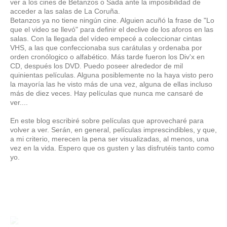
ver a los cines de Betanzos o Sada ante la imposibilidad de
acceder a las salas de La Coruña.
Betanzos ya no tiene ningún cine. Alguien acuñó la frase de "Lo
que el video se llevó" para definir el declive de los aforos en las
salas. Con la llegada del vídeo empecé a coleccionar cintas
VHS, a las que confeccionaba sus carátulas y ordenaba por
orden cronólogico o alfabético. Más tarde fueron los Div'x en
CD, después los DVD. Puedo poseer alrededor de mil
quinientas películas. Alguna posiblemente no la haya visto pero
la mayoría las he visto más de una vez, alguna de ellas incluso
más de diez veces. Hay películas que nunca me cansaré de
ver....
En este blog escribiré sobre películas que aprovecharé para
volver a ver. Serán, en general, películas imprescindibles, y que,
a mi criterio, merecen la pena ser visualizadas, al menos, una
vez en la vida. Espero que os gusten y las disfrutéis tanto como
yo.