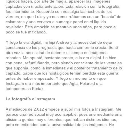
líquidos hacen, por arte de magia, aparecer las imágenes
captadas con mucha antelación. Esta relación con la fotografía
fue intermitente. Recuerdo con nostalgia las noches de los
viernes, en que Luis y yo nos encerrábamos con un "bocata" de
calamares y una cerveza a sumergir papel en el líquido
revelador. Esta emoción se mantuvo unos años, pero poco a
poco se fue mitigando.
Y llegó la era digital, mi hija Andrea y la necesidad de dejar
constancia de los progresos que hacía conforme crecía. Sentí
otra vez la necesidad de detener el tiempo en imágenes
robadas. Me apunté, bastante pronto, a la era digital. Lo hice
con pena, refunfuñando, pero siendo consciente de las ventajas
que suponía, como la inmediatez y el posterior tratamiento de lo
captado. Sabía que los nostálgicos tenían perdida esta guerra
antes de haber empezado. Y llegó un momento en que
Instagram era más importante que Agfa, Polaroid o la
todopoderosa Kodak.
La fotografía e Instagram
A mediados de 2.012 empecé a subir mis fotos a Instagram. Me
parece una red social muy aconsejable, pues une mediante una
afición a gentes muy diferentes, que hablan distintos idiomas,
pero se entienden con la universalidad de las imágenes. He